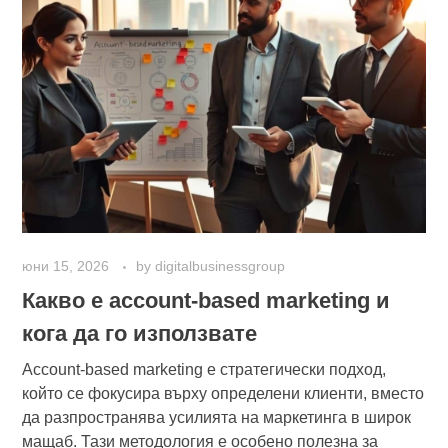
юни 15, 2026
by
digitalbusinessgroup
Какво е account-based marketing и
кога да го използвате
Account-based marketing е стратегически подход,
който се фокусира върху определени клиенти, вместо
да разпространява усилията на маркетинга в широк
мащаб. Тази методология е особено полезна за