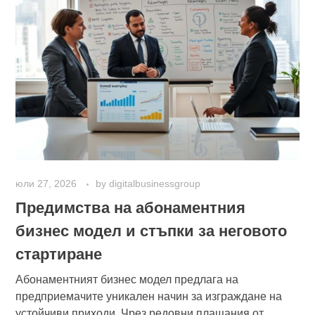
юли 27, 2026
by
digitalbusinessgroup
Предимства на абонаментния
бизнес модел и стъпки за неговото
стартиране
Абонаментният бизнес модел предлага на
предприемачите уникален начин за изграждане на
устойчиви приходи. Чрез редовни плащания от