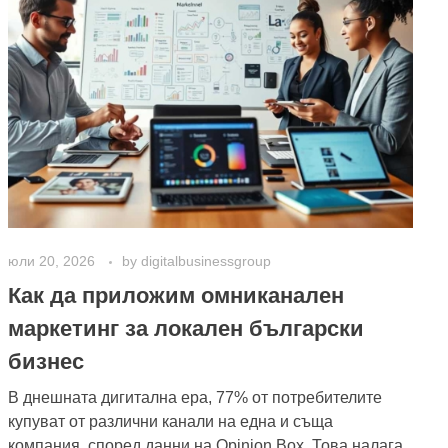
юли 20, 2026
by
digitalbusinessgroup
Как да приложим омниканален
маркетинг за локален български
бизнес
В днешната дигитална ера, 77% от потребителите
купуват от различни канали на една и съща
компания, според данни на Opinion Box. Това налага