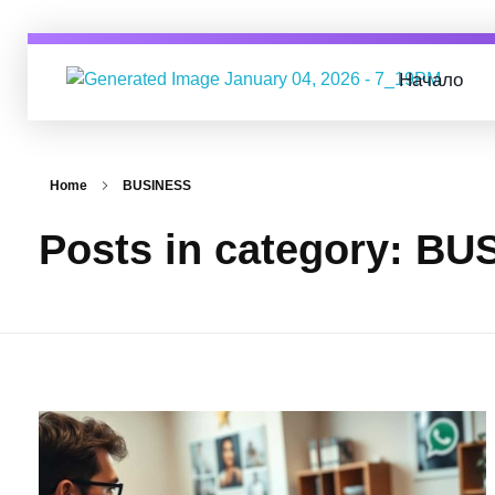
Начало
Digital Business Group
Агенция за дигитален маркетинг
Home
BUSINESS
Posts in category: B