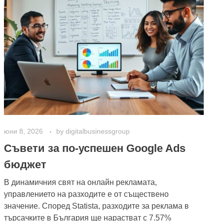
юни 8, 2026
by
digitalbusinessgroup
Съвети за по-успешен Google Ads
бюджет
В динамичния свят на онлайн рекламата,
управлението на разходите е от съществено
значение. Според Statista, разходите за реклама в
търсачките в България ще нарастват с 7.57%