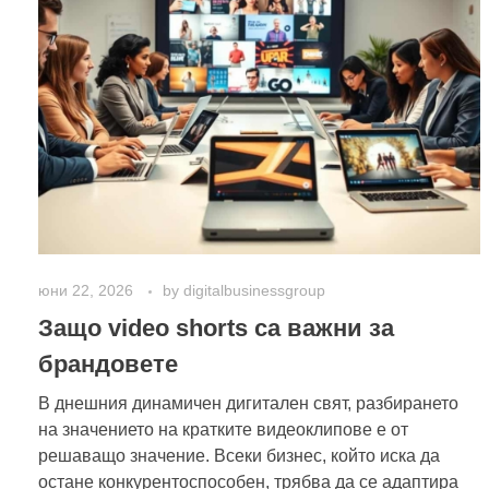
юни 22, 2026
by
digitalbusinessgroup
Защо video shorts са важни за
брандовете
В днешния динамичен дигитален свят, разбирането
на значението на кратките видеоклипове е от
решаващо значение. Всеки бизнес, който иска да
остане конкурентоспособен, трябва да се адаптира