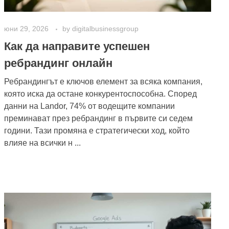
юни 29, 2026
by
digitalbusinessgroup
Как да направите успешен
ребрандинг онлайн
Ребрандингът е ключов елемент за всяка компания,
която иска да остане конкурентоспособна. Според
данни на Landor, 74% от водещите компании
преминават през ребрандинг в първите си седем
години. Тази промяна е стратегически ход, който
влияе на всички н ...