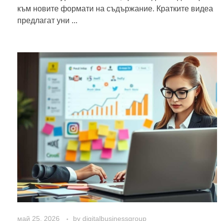
към новите формати на съдържание. Кратките видеа
предлагат уни ...
май 25, 2026
by
digitalbusinessgroup