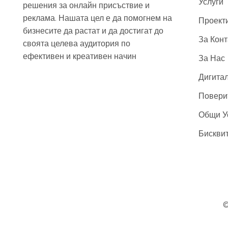
Услуги
решения за онлайн присъствие и
реклама. Нашата цел е да помогнем на
Проект
бизнесите да растат и да достигат до
За Конт
своята целева аудитория по
ефективен и креативен начин
За Нас
Дигита
Повери
Общи У
Бискви
©