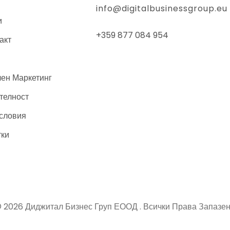
info@digitalbusinessgroup.eu
и
+359 877 084 954
акт
лен Маркетинг
телност
словия
тки
 2026 Диджитал Бизнес Груп ЕООД . Всички Права Запазе