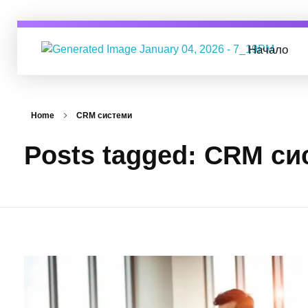
Начало
Digital Business Group
Агенция за дигитален маркетинг
Home
CRM системи
Posts tagged: CRM си