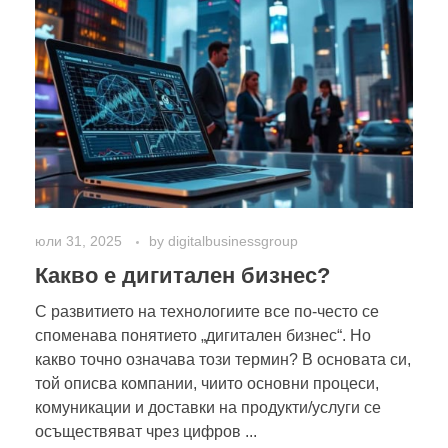
юли 31, 2025
by
digitalbusinessgroup
Какво е дигитален бизнес?
С развитието на технологиите все по-често се
споменава понятието „дигитален бизнес“. Но
какво точно означава този термин? В основата си,
той описва компании, чиито основни процеси,
комуникации и доставки на продукти/услуги се
осъществяват чрез цифров ...