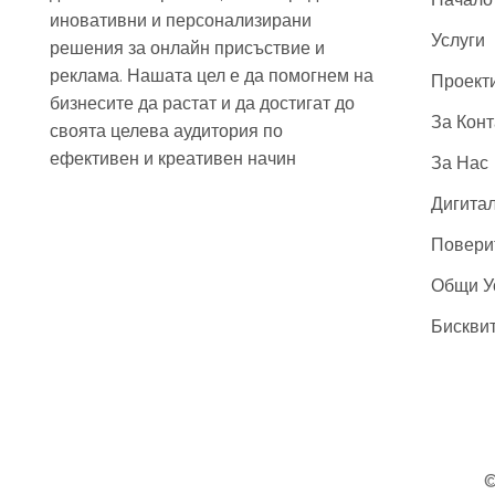
иновативни и персонализирани
Услуги
решения за онлайн присъствие и
реклама. Нашата цел е да помогнем на
Проект
бизнесите да растат и да достигат до
За Конт
своята целева аудитория по
ефективен и креативен начин
За Нас
Дигита
Повери
Общи У
Бискви
©