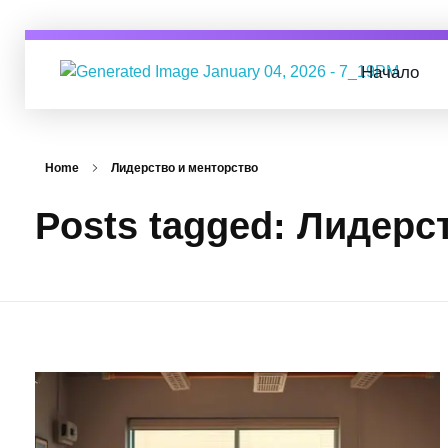
Начало
Digital Business Group
Агенция за дигитален маркетинг
Home
Лидерство и менторство
Posts tagged: Лидерс