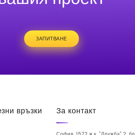
ЗАПИТВАНЕ
зни връзки
За контакт
София, 1572 ж.к. "Дружба" 2, бл