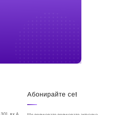
Абонирайте се!
.301, вх.А
Ще получавате получавате актуална