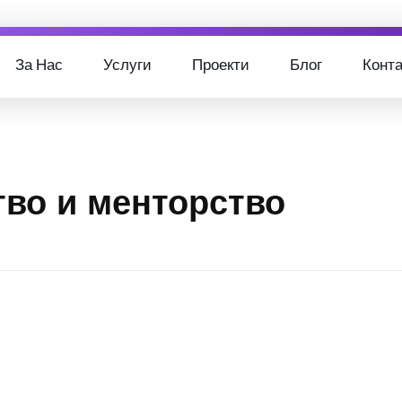
За Нас
Услуги
Проекти
Блог
Конта
тво и менторство