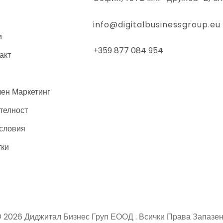
info@digitalbusinessgroup.eu
и
+359 877 084 954
акт
лен Маркетинг
телност
словия
тки
 2026 Диджитал Бизнес Груп ЕООД . Всички Права Запазе