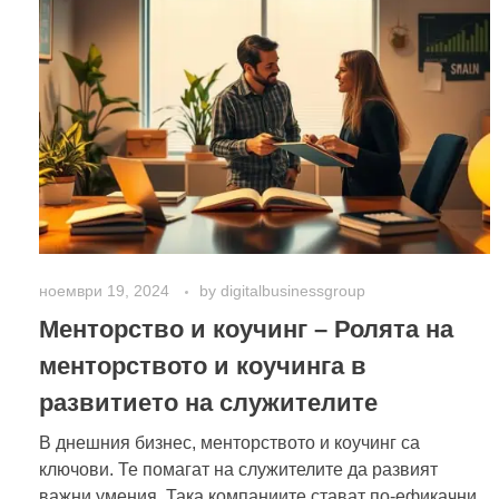
ноември 19, 2024
by
digitalbusinessgroup
Менторство и коучинг – Ролята на
менторството и коучинга в
развитието на служителите
В днешния бизнес, менторството и коучинг са
ключови. Те помагат на служителите да развият
важни умения. Така компаниите стават по-ефикачни