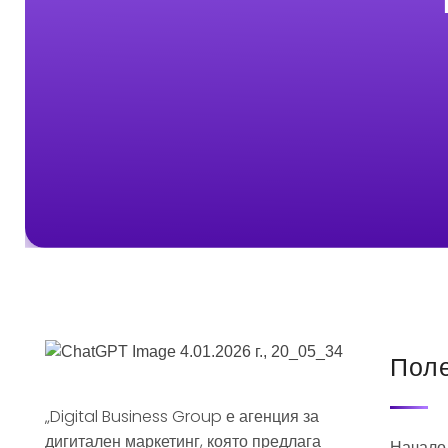
Поле
„Digital Business Group е агенция за
дигитален маркетинг, която предлага
Начало