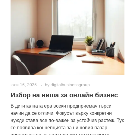
юли 16, 2025
by
digitalbusinessgroup
Избор на ниша за онлайн бизнес
В дигиталната ера всеки предприемач търси
начин да се отличи. Фокусът върху конкретни
нужди става все по-важен за устойчив растеж. Тук
се появява концепцията за нишовия пазар –
пространство, където продуктите и услугите