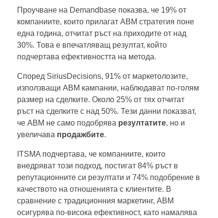
Проучване на Demandbase показва, че 19% от
компаниите, които прилагат ABM стратегия поне
една година, отчитат ръст на приходите от над
30%. Това е впечатляващ резултат, който
подчертава ефективността на метода.
Според SiriusDecisions, 91% от маркетолозите,
използващи ABM кампании, наблюдават по-голям
размер на сделките. Около 25% от тях отчитат
ръст на сделките с над 50%. Тези данни показват,
че ABM не само подобрява
резултатите
, но и
увеличава
продажбите
.
ITSMA подчертава, че компаниите, които
внедряват този подход, постигат 84% ръст в
репутационните си резултати и 74% подобрение в
качеството на отношенията с клиентите. В
сравнение с традиционния маркетинг, ABM
осигурява по-висока ефективност, като намалява