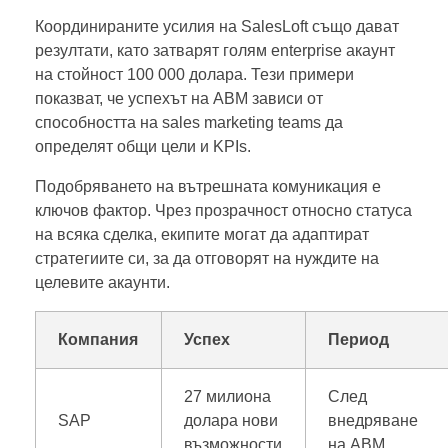
Координираните усилия на SalesLoft също дават
резултати, като затварят голям enterprise акаунт
на стойност 100 000 долара. Тези примери
показват, че успехът на ABM зависи от
способността на sales marketing teams да
определят общи цели и KPIs.
Подобряването на вътрешната комуникация е
ключов фактор. Чрез прозрачност относно статуса
на всяка сделка, екипите могат да адаптират
стратегиите си, за да отговорят на нуждите на
целевите акаунти.
Компания
Успех
Период
27 милиона
След
SAP
долара нови
внедряване
възможности
на ABM