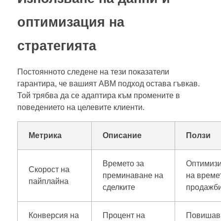
оптимизация на
стратегията
Постоянното следене на тези показатели
гарантира, че вашият ABM подход остава гъвкав.
Той трябва да се адаптира към промените в
поведението на целевите клиенти.
Метрика
Описание
Ползи
Времето за
Оптимиз
Скорост на
преминаване на
на време
пайплайна
сделките
продажб
Конверсия на
Процент на
Повишав