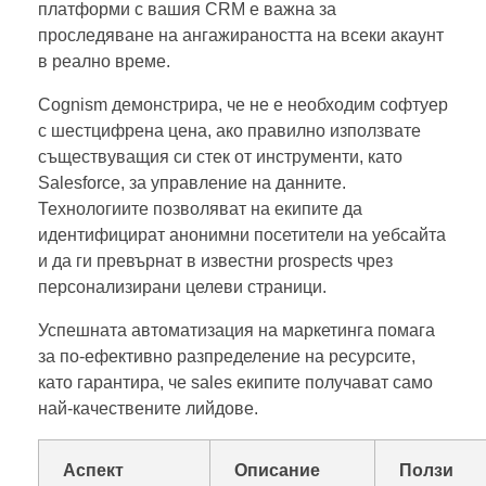
платформи с вашия CRM е важна за
проследяване на ангажираността на всеки акаунт
в реално време.
Cognism демонстрира, че не е необходим софтуер
с шестцифрена цена, ако правилно използвате
съществуващия си стек от инструменти, като
Salesforce, за управление на данните.
Технологиите позволяват на екипите да
идентифицират анонимни посетители на уебсайта
и да ги превърнат в известни prospects чрез
персонализирани целеви страници.
Успешната автоматизация на маркетинга помага
за по-ефективно разпределение на ресурсите,
като гарантира, че sales екипите получават само
най-качествените лийдове.
Аспект
Описание
Ползи