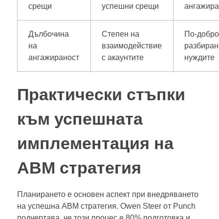
срещи
успешни срещи
ангажира
Дълбочина
Степен на
По-добр
на
взаимодействие
разбиран
ангажираност
с акаунтите
нуждите
Практически стъпки
към успешната
имплементация на
ABM стратегия
Планирането е основен аспект при внедряването
на успешна ABM стратегия. Owen Steer от Punch
подчертава, че този процес е 80% подготовка и