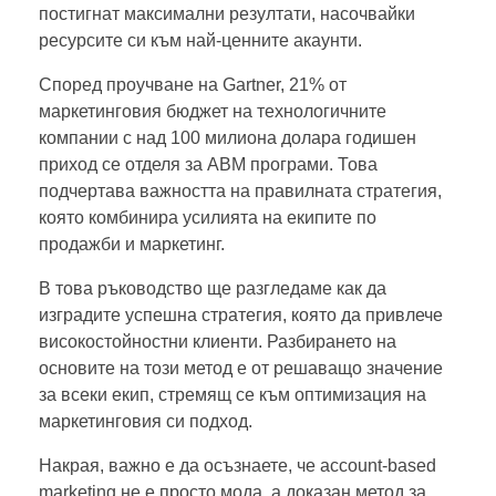
постигнат максимални резултати, насочвайки
ресурсите си към най-ценните акаунти.
Според проучване на Gartner, 21% от
маркетинговия бюджет на технологичните
компании с над 100 милиона долара годишен
приход се отделя за ABM програми. Това
подчертава важността на правилната стратегия,
която комбинира усилията на екипите по
продажби и маркетинг.
В това ръководство ще разгледаме как да
изградите успешна стратегия, която да привлече
високостойностни клиенти. Разбирането на
основите на този метод е от решаващо значение
за всеки екип, стремящ се към оптимизация на
маркетинговия си подход.
Накрая, важно е да осъзнаете, че account-based
marketing не е просто мода, а доказан метод за