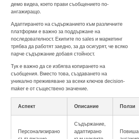
демо видеа, което прави съобщението по-
ангажиращо.
Адаптирането на съдържанието към различните
платформи е важно за поддържане на
последователност. Екипите по sales и маркетинг
трябва да работят заедно, за да осигурят, че всяко
парче съдържание добавя стойност.
Тук е важно да се избягва копирането на
съобщения. Вместо това, създаването на
уникално преживяване за всеки ключов decision-
maker е от съществено значение.
Аспект
Описание
Ползи
Съдържание,
Персонализирано
адаптирано
Повиша
съдържание
към нуждите
ангажир