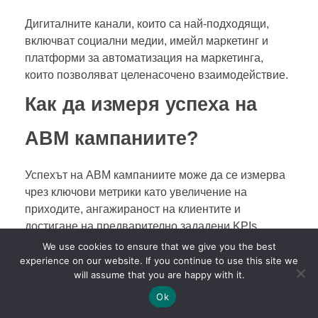
Дигиталните канали, които са най-подходящи,
включват социални медии, имейл маркетинг и
платформи за автоматизация на маркетинга,
които позволяват целенасочено взаимодействие.
Как да измеря успеха на
ABM кампаниите?
Успехът на ABM кампаниите може да се измерва
чрез ключови метрики като увеличение на
приходите, ангажираност на клиентите и
достигане на предварително зададени KPIs.
We use cookies to ensure that we give you the best
Как мога да подобря
experience on our website. If you continue to use this site we
will assume that you are happy with it.
сътрудничеството между
Ok