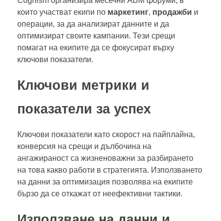
Cognism организира месечни ABM форуми, в
които участват екипи по
маркетинг
,
продажби
и
операции, за да анализират данните и да
оптимизират своите кампании. Тези срещи
помагат на екипите да се фокусират върху
ключови показатели.
Ключови метрики и
показатели за успех
Ключови показатели като скорост на пайплайна,
конверсия на срещи и дълбочина на
ангажираност са жизненоважни за разбирането
на това какво работи в стратегията. Използването
на данни за оптимизация позволява на екипите
бързо да се откажат от неефективни тактики.
Използване на данни и