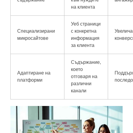
на клиента
Уеб страници
Специализирани
с конкретна
Увелича
микросайтове
информация
конверс
за клиента
Съдържание,
което
Адаптиране на
Поддър
отговаря на
платформи
последо
различни
канали