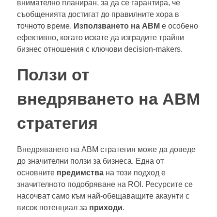
внимателно планиран, за да се гарантира, че
съобщенията достигат до правилните хора в
точното време.
Използването на ABM
е особено
ефективно, когато искате да изградите трайни
бизнес отношения с ключови decision-makers.
Ползи от
внедряването на ABM
стратегия
Внедряването на ABM стратегия може да доведе
до значителни ползи за бизнеса. Една от
основните
предимства
на този подход е
значителното подобряване на ROI. Ресурсите се
насочват само към най-обещаващите акаунти с
висок потенциал за
приходи
.