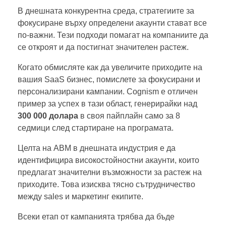
В днешната конкурентна среда, стратегиите за
фокусиране върху определени акаунти стават все
по-важни. Тези подходи помагат на компаниите да
се откроят и да постигнат значителен растеж.
Когато обмисляте как да увеличите приходите на
вашия SaaS бизнес, помислете за фокусирани и
персонализирани кампании. Cognism е отличен
пример за успех в тази област, генерирайки над
300 000 долара
в своя пайплайн само за 8
седмици след стартиране на програмата.
Целта на ABM в днешната индустрия е да
идентифицира високостойностни акаунти, които
предлагат значителни възможности за растеж на
приходите. Това изисква тясно сътрудничество
между sales и маркетинг екипите.
Всеки етап от кампанията трябва да бъде