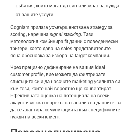
събития, които могат да сигнализират за нужда
от вашите услуги.
Cognism прилага усъвършенствана strategy за
scoring, наречена
signal stacking
. Тази
методология комбинира fit данни с поведенчески
тригери, което дава на sales представителите
ясна обосновка за избора на target компании.
Чрез прецизно дефиниране на вашия ideal
customer profile, вие можете да филтрирате
списъците си и да насочите marketing усилията си
към тези, които най-вероятно ще конвертират.
Ефективната оценка на потенциала на всеки
акаунт изисква непрекъснат анализ на данните, за
да се адаптира комуникацията към специфичните
нужди на всеки клиент.