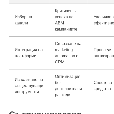
Критичен за
Избор на
успеха на
Увеличава
канали
ABM
ефективно
кампаниите
Свързване на
Интеграция на
marketing
Проследя
платформи
automation с
ангажиран
CRM
Оптимизация
Използване на
без
Спестява
съществуващи
допълнителни
средства
инструменти
разходи