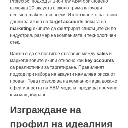
Project36, подходът 1-to-Few ABM обикновено
включва 20 акаунта с около трима ключови
decision-makers във всеки. Използването на точни
данни за избор на
target accounts
помага на
marketing
екипите да филтрират списъците си по
индустрия, размер на компанията и технологичен
стек.
Важно е да се постигне съгласие между
sales
и
маркетинговите екипи относно кои
key accounts
са реалистични за таргетиране. Правилният
подход при избора на акаунти намалява риска от
провал. Това позволява на компанията да докаже
ефективността на ABM модела, преди да премине
към мащабиране.
Изграждане на
профил на идеалния