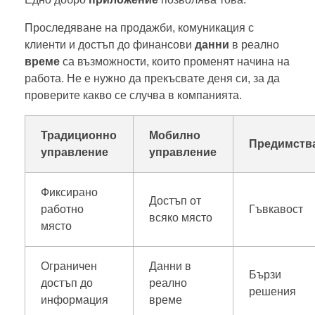
Проследяване на продажби, комуникация с
клиенти и достъп до финансови
данни
в реално
време
са възможности, които променят начина на
работа. Не е нужно да прекъсвате деня си, за да
проверите какво се случва в компанията.
Традиционно
Мобилно
Предимств
управление
управление
Фиксирано
Достъп от
работно
Гъвкавост
всяко място
място
Ограничен
Данни в
Бързи
достъп до
реално
решения
информация
време